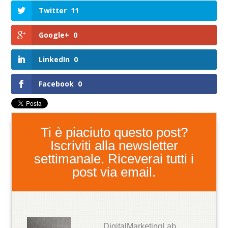
Twitter
11
Google+
0
LinkedIn
0
Facebook
0
Ti è piaciuto questo post?
Iscriviti alla newsletter
settimanale. Riceverai tutti i
post via email.
DigitalMarketingLab