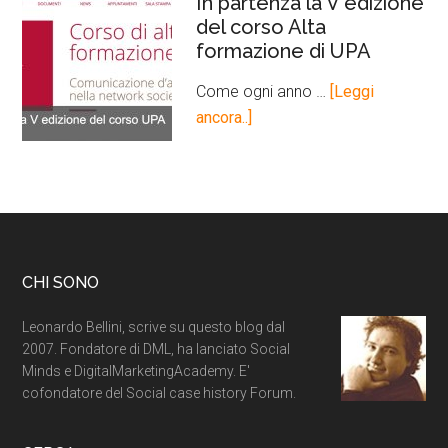
In partenza la V edizione
del corso Alta
formazione di UPA
Come ogni anno …
[Leggi
ancora..]
CHI SONO
Leonardo Bellini, scrive su questo blog dal
2007. Fondatore di DML, ha lanciato Social
Minds e DigitalMarketingAcademy. E'
cofondatore del Social case history Forum.