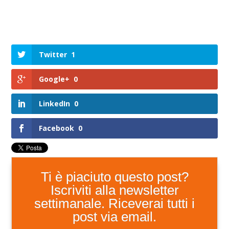
Twitter
1
Google+
0
LinkedIn
0
Facebook
0
Ti è piaciuto questo post?
Iscriviti alla newsletter
settimanale. Riceverai tutti i
post via email.