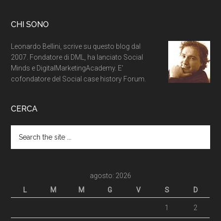
CHI SONO
Leonardo Bellini, scrive su questo blog dal
2007. Fondatore di DML, ha lanciato Social
Minds e DigitalMarketingAcademy. E'
cofondatore del Social case history Forum.
CERCA
agosto: 2026
L
M
M
G
V
S
D
1
2