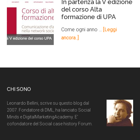
In partenza la V edizione
del corso Alta
formazione di UPA
Come ogni anno …
[Leggi
ancora..]
CHI SONO
Leonardo Bellini, scrive su questo blog dal
2007. Fondatore di DML, ha lanciato Social
Minds e DigitalMarketingAcademy. E'
cofondatore del Social case history Forum.