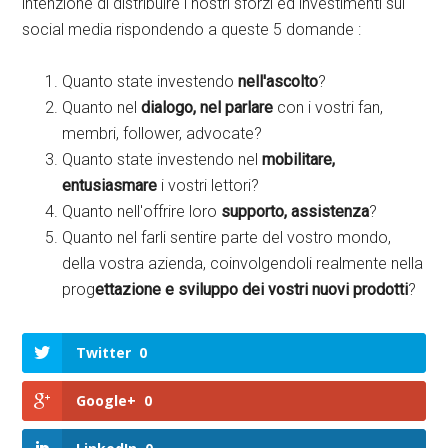
intenzione di distribuire i nostri sforzi ed investimenti sui
social media rispondendo a queste 5 domande :
Quanto state investendo
nell'ascolto
?
Quanto nel
dialogo, nel parlare
con i vostri fan,
membri, follower, advocate?
Quanto state investendo nel
mobilitare,
entusiasmare
i vostri lettori?
Quanto nell'offrire loro
supporto, assistenza
?
Quanto nel farli sentire parte del vostro mondo,
della vostra azienda, coinvolgendoli realmente nella
prog
ettazione e sviluppo dei vostri nuovi prodotti
?
Twitter
0
Google+
0