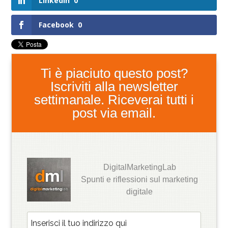
LinkedIn
0
Facebook
0
Ti è piaciuto questo post?
Iscriviti alla newsletter
settimanale. Riceverai tutti i
post via email.
DigitalMarketingLab
Spunti e riflessioni sul marketing
digitale