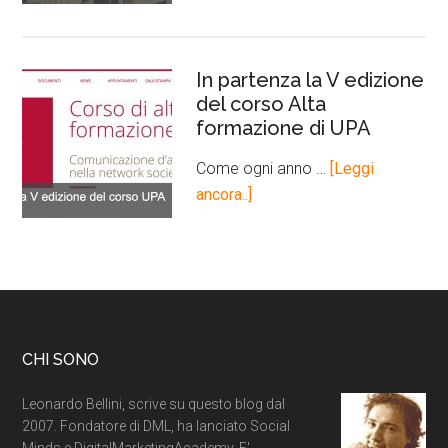
In partenza la V edizione
del corso Alta
formazione di UPA
Come ogni anno …
[Leggi
ancora..]
CHI SONO
Leonardo Bellini, scrive su questo blog dal
2007. Fondatore di DML, ha lanciato Social
Minds e DigitalMarketingAcademy. E'