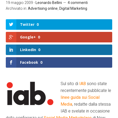
19 maggio 2009
-
Leonardo Bellini
4 commenti
Archiviato in:
Advertising online
,
Digital Marketing
Twitter
0
Google+
0
LinkedIn
0
Facebook
0
Sul sito di
IAB
sono state
recentemente pubblicate le
linee guida sui Social
Media
, redatte dalla stessa
IAB e svelate in occasione
della conferenza sul
Social Media Marketplace
di New