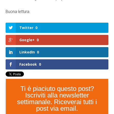
Buona lettura.
Twitter
0
Google+
0
LinkedIn
0
Facebook
0
Ti è piaciuto questo post?
Iscriviti alla newsletter
settimanale. Riceverai tutti i
post via email.