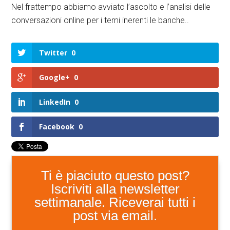
Nel frattempo abbiamo avviato l’ascolto e l’analisi delle
conversazioni online per i temi inerenti le banche..
Twitter
0
Google+
0
LinkedIn
0
Facebook
0
Ti è piaciuto questo post?
Iscriviti alla newsletter
settimanale. Riceverai tutti i
post via email.