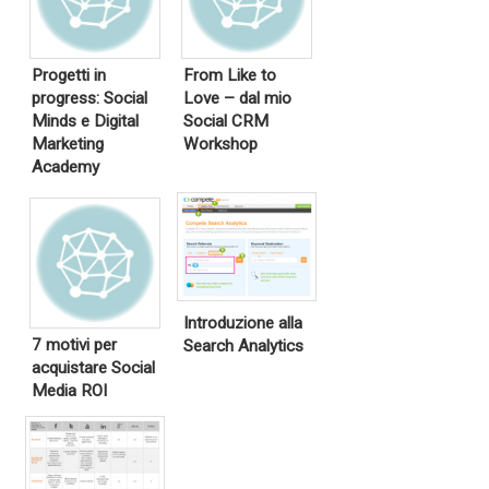
Progetti in
From Like to
progress: Social
Love – dal mio
Minds e Digital
Social CRM
Marketing
Workshop
Academy
Introduzione alla
7 motivi per
Search Analytics
acquistare Social
Media ROI