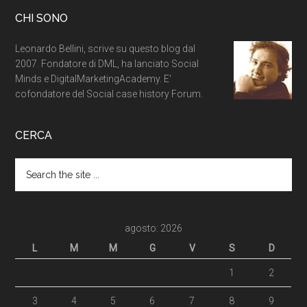
CHI SONO
Leonardo Bellini, scrive su questo blog dal
2007. Fondatore di DML, ha lanciato Social
Minds e DigitalMarketingAcademy. E'
cofondatore del Social case history Forum.
CERCA
agosto: 2026
L
M
M
G
V
S
D
1
2
3
4
5
6
7
8
9