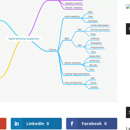
LinkedIn
0
Facebook
0
L