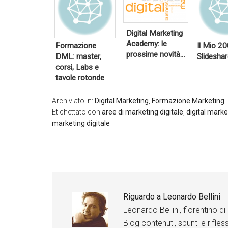
wi
w
w
tt
it
it
L
er
t
t
i
e
e
n
r
r
k
Digital Marketing
Go
e
og
Academy: le
Formazione
Il Mio 2
d
le
G
G
I
prossime novità…
DML: master,
Slidesha
+
o
o
n
o
o
corsi, Labs e
g
g
Li
tavole rotonde
F
l
l
nk
a
e
e
ed
c
+
+
In
Archiviato in:
Digital Marketing
,
Formazione Marketing
e
b
Etichettato con:
aree di marketing digitale
,
digital mark
Li
Li
o
Fa
n
n
o
marketing digitale
ce
k
k
k
bo
e
e
ok
d
d
I
I
n
n
F
F
a
a
c
c
Riguardo a
Leonardo Bellini
e
e
b
b
Leonardo Bellini, fiorentino 
o
o
o
o
Blog contenuti, spunti e rifless
k
k