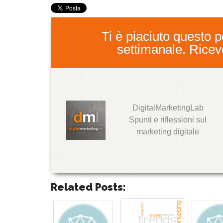
Ti è piaciuto questo po
settimanale. Ricever
DigitalMarketingLab
T
Spunti e riflessioni sul
w
marketing digitale
it
t
e
r
G
o
Related Posts:
o
g
l
e
+
T
T
T