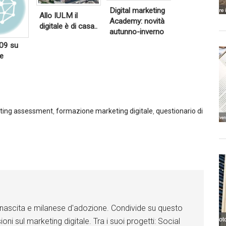
wi
wi
w
w
tt
tt
Digital marketing
it
it
Allo IULM il
er
er
t
t
Academy: novità
e
e
digitale è di casa..
autunno-inverno
r
r
Go
Go
og
og
009 su
le
le
G
G
re
+
+
o
o
o
o
g
g
Li
Li
l
l
nk
nk
e
e
ed
ed
+
+
In
In
eting assessment
,
formazione marketing digitale
,
questionario di
Li
Li
Fa
Fa
n
n
ce
ce
k
k
bo
bo
e
e
ok
ok
d
d
I
I
n
n
F
F
a
a
c
c
e
e
b
b
di nascita e milanese d'adozione. Condivide su questo
o
o
o
o
ioni sul marketing digitale. Tra i suoi progetti: Social
k
k