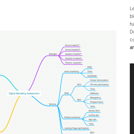
Le
b
h
D
c
a