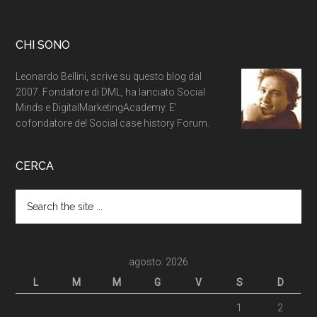
CHI SONO
Leonardo Bellini, scrive su questo blog dal
2007. Fondatore di DML, ha lanciato Social
Minds e DigitalMarketingAcademy. E'
cofondatore del Social case history Forum.
CERCA
agosto: 2026
L
M
M
G
V
S
D
1
2