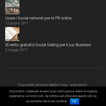
Usare i Social network per le PR online
12 giugno 2017
[Evento gratuito] Social Selling per il tuo Business
3 maggio 2017
Copyright Leonardo Bellini 2015 ·
www.dml.it
·
www.digitalmarketingacademy.it
·
Login
Utilizziamo i cookie per essere sicuri che tu possa avere la migliore
esperienza sul nostro sito. Se continui ad utilizzare questo sito noi
assumiamo che tu ne sia felice.
OK