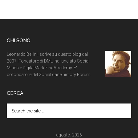
CHI SONO
Leonardo Bellini, scrive su questo blog dal
2007. Fondatore di DML, ha lanciato Social
Minds e DigitalMarketingAcademy. E'
cofondatore del Social case history Forum.
CERCA
agosto: 2026