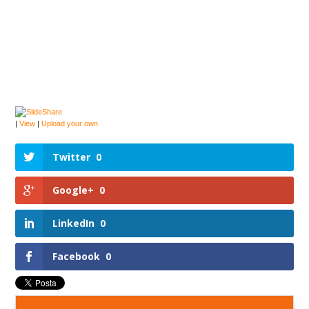
|
View
|
Upload your own
Twitter
0
Google+
0
LinkedIn
0
Facebook
0