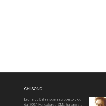
CHI SONO
Leonardo Bellini, scrive su questo blog
dal 2007. Fondatore di DML, ha lanciato