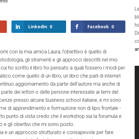
ento
Le
b
h
LinkedIn
0
Facebook
0
D
c
a
rni con la mia amica Laura; l’obiettivo è quello di
metodologia, gli strumenti e gli approcci descritti nel mio
cui ho scritto il libro ho pensato a quali fossero i modi per
co come quello di un libro; un libro che parli di internet
ontinuo aggiornamento da parte dell’autore ma anche di
 parte dei lettori o delle persone interessate ai temi del
ocenze presso alcune business school italiane, e mi sono
rme di apprendimento e formazione non di tipo frontale -
sto punto di vista credo che il workshop sia la forumula e
o e gli obiettivi che mi sono posto..
ia e un approccio strutturato e consapevole per fare