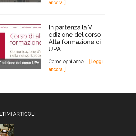
ancora..]
In partenza la V
edizione del corso
Alta formazione di
UPA
Come ogni anno …
[Leggi
ancora..]
LTIMI ARTICOLI