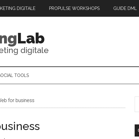
RKETING DIGITALE
PROPULSE WORKSHOPS
GUIDE DML
ing
Lab
eting digitale
SOCIAL TOOLS
b for business
usiness