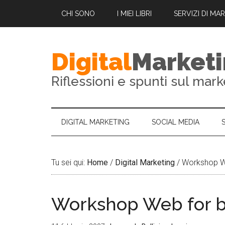
CHI SONO
I MIEI LIBRI
SERVIZI DI MA
Digital
Market
Riflessioni e spunti sul mark
DIGITAL MARKETING
SOCIAL MEDIA
Tu sei qui:
Home
/
Digital Marketing
/
Workshop We
Workshop Web for b