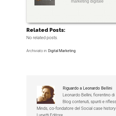
marketing digitale
it
t
e
r
G
o
Related Posts:
o
g
l
No related posts.
e
+
Archiviato in:
Digital Marketing
L
i
n
k
e
d
I
n
Riguardo a
Leonardo Bellini
F
a
Leonardo Bellini, fiorentino 
c
e
Blog contenuti, spunti e rifless
b
o
Minds, co-fondatore del Social case history
o
Lupetti Editore.
k