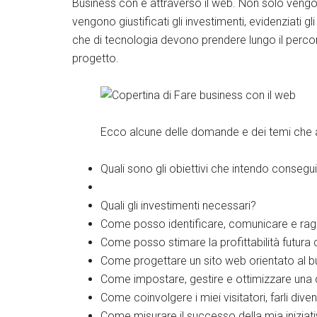
Business con e attraverso il web. Non solo vengo
vengono giustificati gli investimenti, evidenziati gli
che di tecnologia devono prendere lungo il percorso
progetto.
Twitter
Ecco alcune delle domande e dei temi che 
Google+
Quali sono gli obiettivi che intendo consegu
LinkedIn
Quali gli investimenti necessari?
Facebook
Come posso identificare, comunicare e raggi
Come posso stimare la profittabilità futura 
Come progettare un sito web orientato al b
Come impostare, gestire e ottimizzare una
Come coinvolgere i miei visitatori, farli diven
Come misurare il successo della mia iniziati