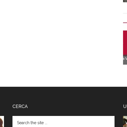
CERCA
U