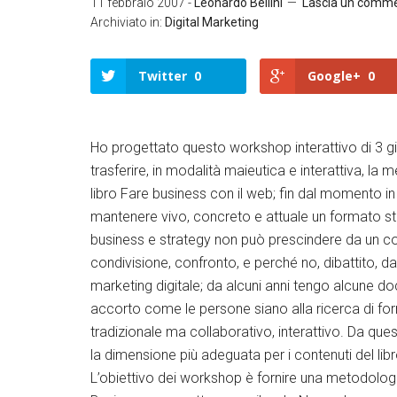
11 febbraio 2007
-
Leonardo Bellini
Lascia un comm
Archiviato in:
Digital Marketing
Twitter
0
Google+
0
Ho progettato questo workshop interattivo di 3 gio
trasferire, in modalità maieutica e interattiva, la 
libro Fare business con il web; fin dal momento in 
mantenere vivo, concreto e attuale un formato stati
business e strategy non può prescindere da un c
condivisione, confronto, e perché no, dibattito, da
marketing digitale; da alcuni anni tengo alcune d
accorto come le persone siano alla ricerca di fo
tradizionale ma collaborativo, interattivo. Da que
la dimensione più adeguata per i contenuti del libr
L’obiettivo dei workshop è fornire una metodolog