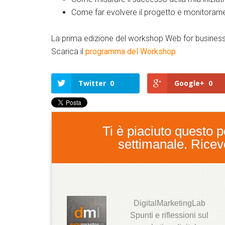
Come far evolvere il progetto e monitorarne
La prima edizione del workshop Web for business 
Scarica il
programma del Workshop
Twitter
0
Google+
0
Ti è piaciuto questo po
settimanale. Ricever
DigitalMarketingLab
T
Spunti e riflessioni sul
w