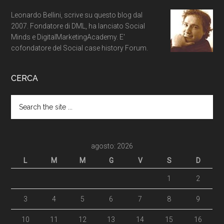
Leonardo Bellini, scrive su questo blog dal
2007. Fondatore di DML, ha lanciato Social
Minds e DigitalMarketingAcademy. E'
cofondatore del Social case history Forum.
CERCA
agosto: 2026
L
M
M
G
V
S
D
1
2
3
4
5
6
7
8
9
10
11
12
13
14
15
16