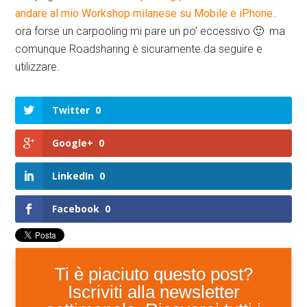
andare al mio Workshop milanese su Mobile e iPhone..
ora forse un carpooling mi pare un po’ eccessivo 🙂 ma
comunque Roadsharing è sicuramente da seguire e
utilizzare.
Twitter
0
Google+
0
LinkedIn
0
Facebook
0
Ti è piaciuto questo post?
Iscriviti alla newsletter