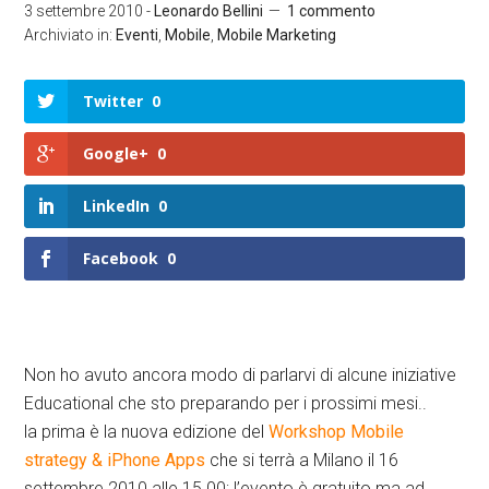
3 settembre 2010
-
Leonardo Bellini
1 commento
Archiviato in:
Eventi
,
Mobile
,
Mobile Marketing
Twitter
0
Google+
0
LinkedIn
0
Facebook
0
Non ho avuto ancora modo di parlarvi di alcune iniziative
Educational che sto preparando per i prossimi mesi..
la prima è la nuova edizione del
Workshop Mobile
strategy & iPhone Apps
che si terrà a Milano il 16
settembre 2010 alle 15.00; l’evento è gratuito ma ad