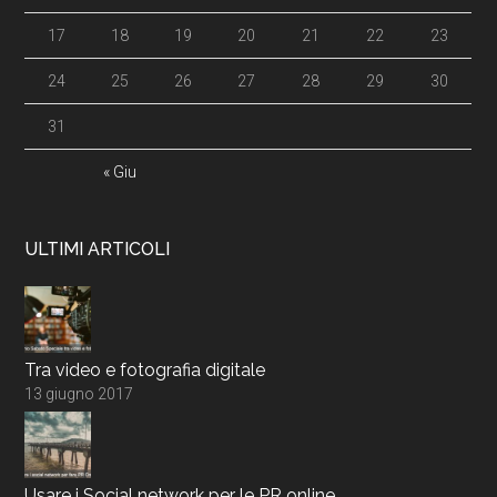
17
18
19
20
21
22
23
24
25
26
27
28
29
30
31
« Giu
ULTIMI ARTICOLI
Tra video e fotografia digitale
13 giugno 2017
Usare i Social network per le PR online