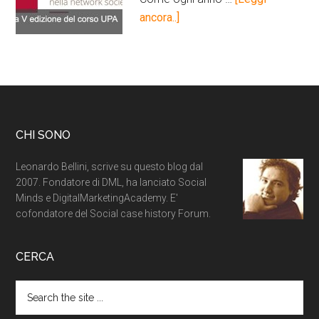
ancora..]
CHI SONO
Leonardo Bellini, scrive su questo blog dal
2007. Fondatore di DML, ha lanciato Social
Minds e DigitalMarketingAcademy. E'
cofondatore del Social case history Forum.
CERCA