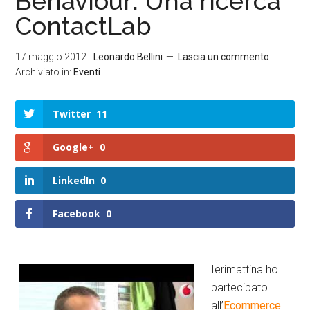
Behaviour: Una ricerca
ContactLab
17 maggio 2012
-
Leonardo Bellini
Lascia un commento
Archiviato in:
Eventi
Twitter
11
Google+
0
LinkedIn
0
Facebook
0
Ierimattina ho
partecipato
all’
Ecommerce