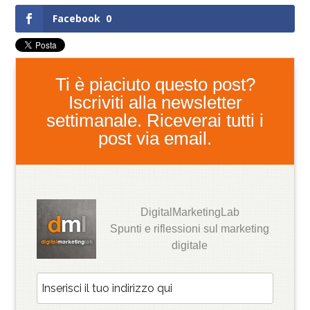
Facebook
0
Ti è piaciuto questo post?
Iscriviti alla newsletter
settimanale. Riceverai tutti i
post via email.
DigitalMarketingLab
Spunti e riflessioni sul marketing
digitale