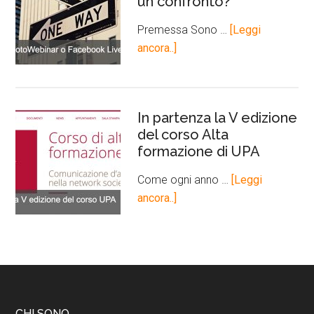
un confronto?
Premessa Sono …
[Leggi
ancora..]
In partenza la V edizione
del corso Alta
formazione di UPA
Come ogni anno …
[Leggi
ancora..]
CHI SONO