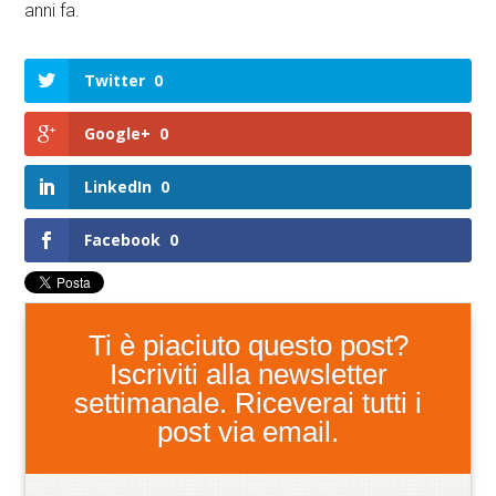
anni fa.
Twitter
0
Google+
0
LinkedIn
0
Facebook
0
Ti è piaciuto questo post?
Iscriviti alla newsletter
settimanale. Riceverai tutti i
post via email.