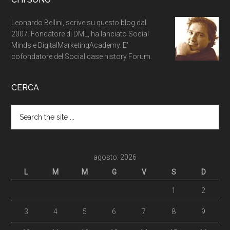
Leonardo Bellini, scrive su questo blog dal
2007. Fondatore di DML, ha lanciato Social
Minds e DigitalMarketingAcademy. E'
cofondatore del Social case history Forum.
CERCA
agosto: 2026
L
M
M
G
V
S
D
1
2
3
4
5
6
7
8
9