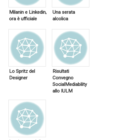
Milanin e Linkedin,
Una serata
ora è ufficiale
alcolica
Lo Spritz del
Risultati
Designer
Convegno
SocialMediability
allo IULM