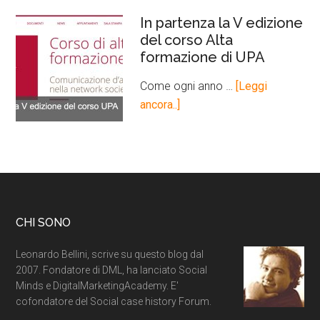
In partenza la V edizione
del corso Alta
formazione di UPA
Come ogni anno …
[Leggi
ancora..]
CHI SONO
Leonardo Bellini, scrive su questo blog dal
2007. Fondatore di DML, ha lanciato Social
Minds e DigitalMarketingAcademy. E'
cofondatore del Social case history Forum.