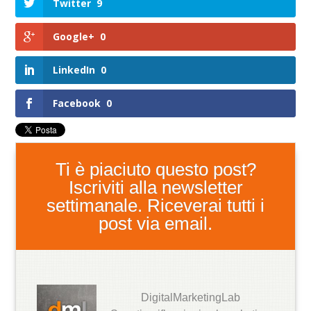
Twitter
9
Google+
0
LinkedIn
0
Facebook
0
Ti è piaciuto questo post?
Iscriviti alla newsletter
settimanale. Riceverai tutti i
post via email.
DigitalMarketingLab