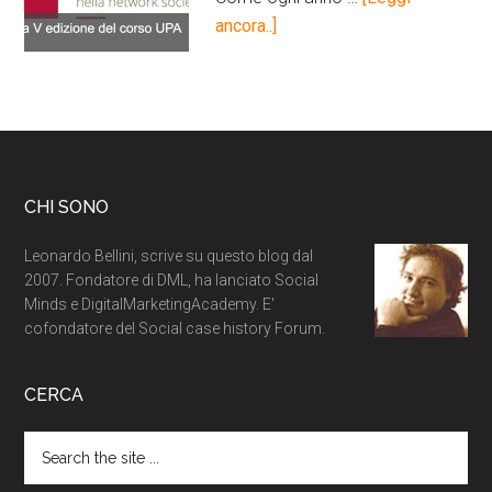
ancora..]
CHI SONO
Leonardo Bellini, scrive su questo blog dal
2007. Fondatore di DML, ha lanciato Social
Minds e DigitalMarketingAcademy. E'
cofondatore del Social case history Forum.
CERCA