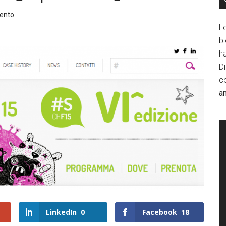
ento
Le
b
h
D
c
a
LinkedIn
0
Facebook
18