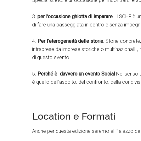
Specialist etc. è un’occasione per incontrarci e s
3.
per l’occasione ghiotta di imparare
. Il SCHF è 
di fare una passeggiata in centro e senza impegno
4.
Per l’eterogeneità delle storie.
Storie concrete,
intraprese da imprese storiche o multinazionali..
di questo evento.
5.
Perché è davvero un evento Social
Nel senso pi
è quello dell’ascolto, del confronto, della condivi
Location e Formati
Anche per questa edizione saremo al Palazzo delle