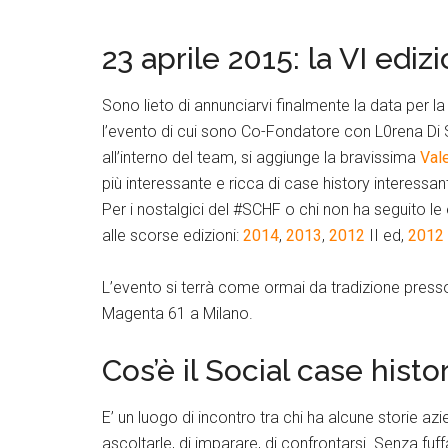
23 aprile 2015: la VI ediz
Sono lieto di annunciarvi finalmente la data per l
l’evento di cui sono Co-Fondatore con L0rena Di St
all’interno del team, si aggiunge la bravissima
Val
più interessante e ricca di case history interessant
Per i nostalgici del #SCHF o chi non ha seguito le
alle scorse edizioni:
2014
,
2013
,
2012
II ed,
2012 
L’evento si terrà come ormai da tradizione presso 
Magenta 61 a Milano.
Cos’è il Social case hist
E’ un luogo di incontro tra chi ha alcune storie azi
ascoltarle, di imparare, di confrontarsi. Senza fuff