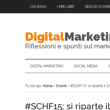
23 aprile 2015: la VI edizione Sono lieto di annunciarvi finalmen
CHI SONO
I MIEI LIBRI
SERVIZI DI MA
Digital
Market
Riflessioni e spunti sul mark
DIGITAL MARKETING
SOCIAL MEDIA
Tu sei qui:
Home
/
Eventi
/
#SCHF15: si riparte il 2
#SCHF15: si riparte i