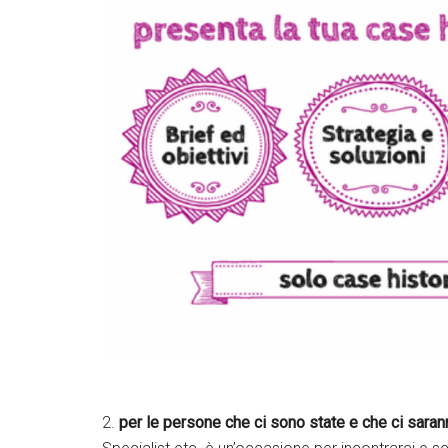
Twitter
Google+
Lin
2.
per le persone che ci sono state e che ci saran