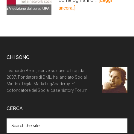
Come ogni anno …
[Leggi
ancora..]
CHI SONO
Leonardo Bellini, scrive su questo blog dal
2007. Fondatore di DML, ha lanciato Social
Minds e DigitalMarketingAcademy. E'
cofondatore del Social case history Forum.
CERCA