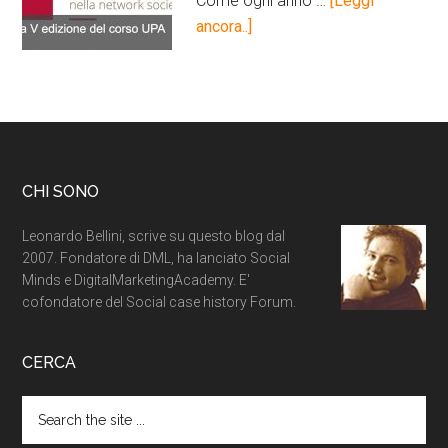
Come ogni anno …
[Leggi
ancora..]
CHI SONO
Leonardo Bellini, scrive su questo blog dal
2007. Fondatore di DML, ha lanciato Social
Minds e DigitalMarketingAcademy. E'
cofondatore del Social case history Forum.
CERCA