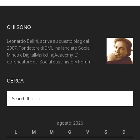
CHI SONO
Leonardo Bellini, scrive su questo blog dal
2007. Fondatore di DML, ha lanciato Social
Minds e DigitalMarketingAcademy. E'
cofondatore del Social case history Forum.
CERCA
agosto: 2026
L
M
M
G
V
S
D