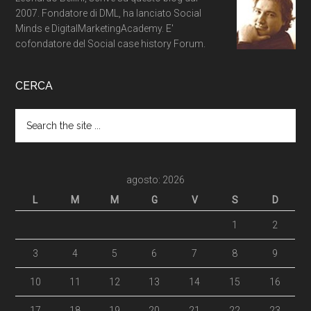
2007. Fondatore di DML, ha lanciato Social
Minds e DigitalMarketingAcademy. E'
cofondatore del Social case history Forum.
CERCA
agosto: 2026
L
M
M
G
V
S
D
1
2
3
4
5
6
7
8
9
10
11
12
13
14
15
16
17
18
19
20
21
22
23