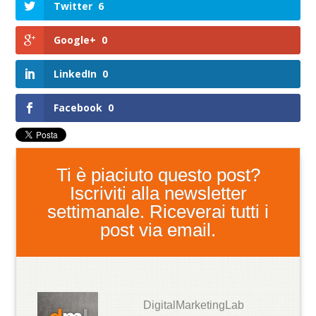
Twitter
6
Google+
0
LinkedIn
0
Facebook
0
Ti è piaciuto questo post?
Iscriviti alla newsletter
settimanale. Riceverai tutti i
post via email.
DigitalMarketingLab