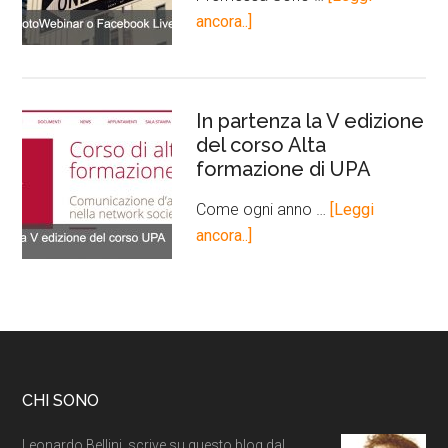
ancora..]
In partenza la V edizione
del corso Alta
formazione di UPA
Come ogni anno …
[Leggi
ancora..]
CHI SONO
Leonardo Bellini, scrive su questo blog dal