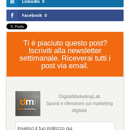
LinkedIn
0
Facebook
0
Ti è piaciuto questo post?
Iscriviti alla newsletter
settimanale. Riceverai tutti i
post via email.
DigitalMarketingLab
Spunti e riflessioni sul marketing
digitale