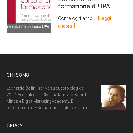
formazione di UPA
Come ogni anno …
[Leggi
ancora..]
CHI SONO
Leonardo Bellini, scrive su questo blog dal
2007. Fondatore di DML, ha lanciato Social
Minds e DigitalMarketingAcademy. E'
cofondatore del Social case history Forum.
CERCA