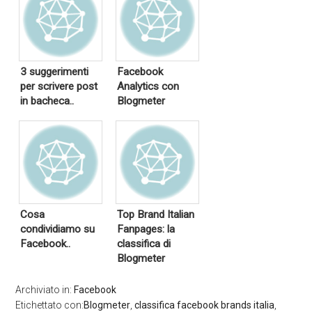
3 suggerimenti
Facebook
per scrivere post
Analytics con
in bacheca..
Blogmeter
Cosa
Top Brand Italian
condividiamo su
Fanpages: la
Facebook..
classifica di
Blogmeter
Archiviato in:
Facebook
Etichettato con:
Blogmeter
,
classifica facebook brands italia
,