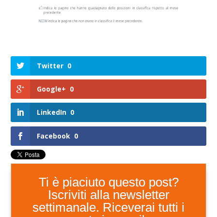
Twitter
0
Google+
0
LinkedIn
0
Facebook
0
Ti è piaciuto questo post?
Iscriviti alla newsletter
settimanale. Riceverai tutti i