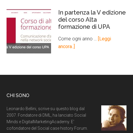
In partenza la V edizione
del corso Alta
formazione di UPA
Come ogni anno …
[Leggi
ancora..]
CHI SONO
Leonardo Bellini, scrive su questo blog dal
2007. Fondatore di DML, ha lanciato Social
Minds e DigitalMarketingAcademy. E'
cofondatore del Social case history Forum.