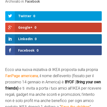
Archiviato in:
Facebook
Twitter
0
Google+
0
LinkedIn
0
Facebook
0
Ecco una nuova iniziativa di IKEA proposta sulla propria
FanPage americana
; il nome dell’evento (fissato per il
prossimo 14 gennaio in America) è
BYOF
(
Bring your own
friends)
e ti invita a porta i tuoi amici all’IKEA per ricevere
regali, gadget ma anche sconti e promozioni; l’intento
non è solo profit ma anche benefico: per ogni amico
portato IKEA donerà 1 dollaro a “
Save the children
“.