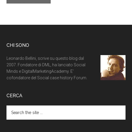
CHI SONO
Leonardo Bellini, scrive su questo blog dal
2007. Fondatore di DML, ha lanciato Social
Minds e DigitalMarketingAcademy. E'
cofondatore del Social case history Forum.
CERCA