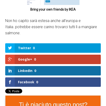
Bring your own friends by IKEA
Non ho capito sarà estesa anche all’europa e
Italia..potrebbe essere carino trovarci tutti lì a mangiare
salmone.
Twitter
0
Google+
0
LinkedIn
0
Facebook
0
Ti è piaciuto questo post?