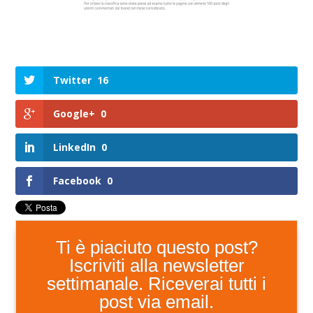
Twitter
16
Google+
0
LinkedIn
0
Facebook
0
Ti è piaciuto questo post?
Iscriviti alla newsletter
settimanale. Riceverai tutti i
post via email.