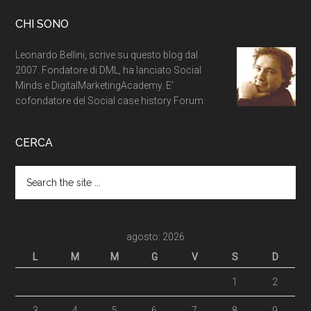
CHI SONO
Leonardo Bellini, scrive su questo blog dal
2007. Fondatore di DML, ha lanciato Social
Minds e DigitalMarketingAcademy. E'
cofondatore del Social case history Forum.
CERCA
agosto: 2026
L
M
M
G
V
S
D
1
2
3
4
5
6
7
8
9