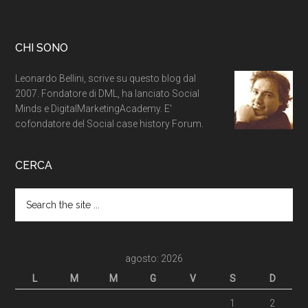
CHI SONO
Leonardo Bellini, scrive su questo blog dal
2007. Fondatore di DML, ha lanciato Social
Minds e DigitalMarketingAcademy. E'
cofondatore del Social case history Forum.
CERCA
agosto: 2026
L
M
M
G
V
S
D
1
2