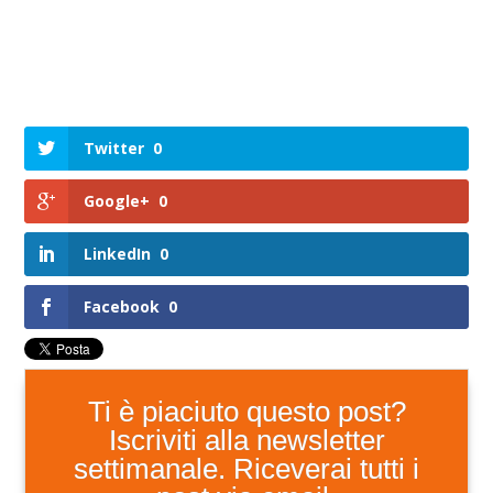
Twitter
0
Google+
0
LinkedIn
0
Facebook
0
Ti è piaciuto questo post?
Iscriviti alla newsletter
settimanale. Riceverai tutti i