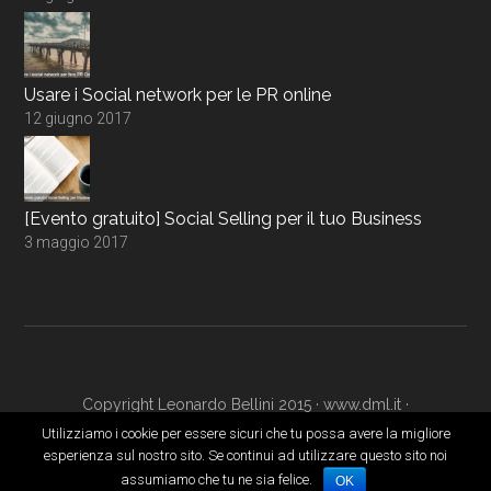
Usare i Social network per le PR online
12 giugno 2017
[Evento gratuito] Social Selling per il tuo Business
3 maggio 2017
Copyright Leonardo Bellini 2015 ·
www.dml.it
·
www.digitalmarketingacademy.it
·
Login
Utilizziamo i cookie per essere sicuri che tu possa avere la migliore
esperienza sul nostro sito. Se continui ad utilizzare questo sito noi
assumiamo che tu ne sia felice.
OK