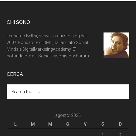
CHI SONO
Leonardo Bellini, scrive su questo blog dal
2007. Fondatore di DML, ha lanciato Social
Minds e DigitalMarketingAcademy. E'
cofondatore del Social case history Forum.
CERCA
agosto: 2026
L
M
M
G
V
S
D
1
2