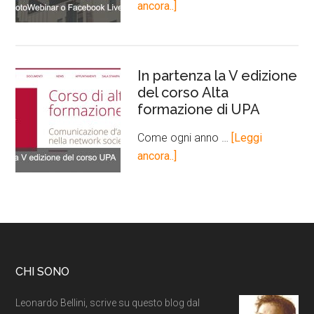
ancora..]
In partenza la V edizione
del corso Alta
formazione di UPA
Come ogni anno …
[Leggi
ancora..]
CHI SONO
Leonardo Bellini, scrive su questo blog dal