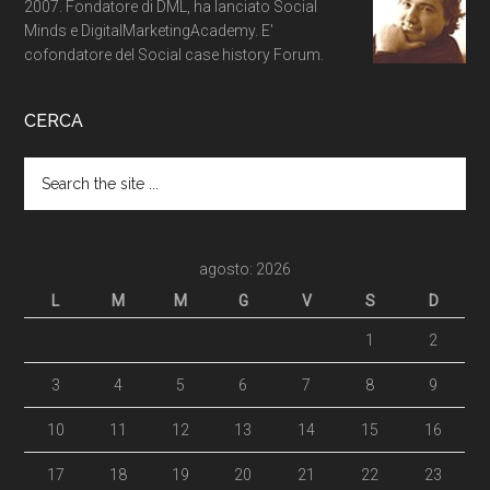
2007. Fondatore di DML, ha lanciato Social
Minds e DigitalMarketingAcademy. E'
cofondatore del Social case history Forum.
CERCA
agosto: 2026
L
M
M
G
V
S
D
1
2
3
4
5
6
7
8
9
10
11
12
13
14
15
16
17
18
19
20
21
22
23