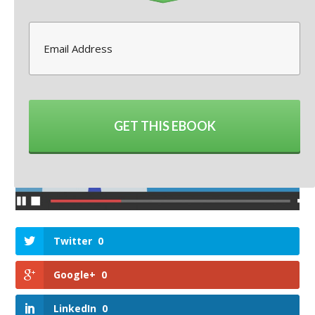
1 aprile 2016
-
Leonardo Bellini
Lascia un commento
Archiviato in:
LinkedIn
GET THIS EBOOK
Twitter
0
Google+
0
LinkedIn
0