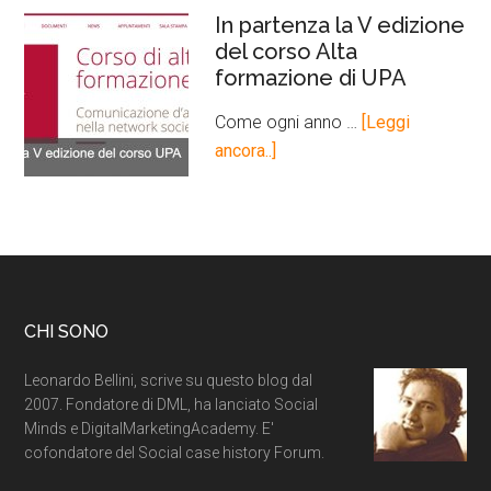
In partenza la V edizione
del corso Alta
formazione di UPA
Come ogni anno …
[Leggi
ancora..]
CHI SONO
Leonardo Bellini, scrive su questo blog dal
2007. Fondatore di DML, ha lanciato Social
Minds e DigitalMarketingAcademy. E'
cofondatore del Social case history Forum.