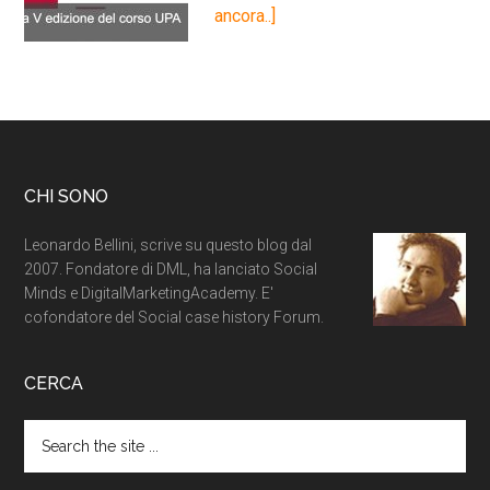
ancora..]
CHI SONO
Leonardo Bellini, scrive su questo blog dal
2007. Fondatore di DML, ha lanciato Social
Minds e DigitalMarketingAcademy. E'
cofondatore del Social case history Forum.
CERCA