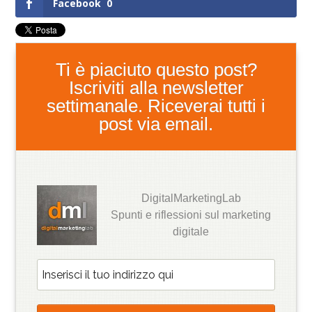
Facebook
0
Ti è piaciuto questo post?
Iscriviti alla newsletter
settimanale. Riceverai tutti i
post via email.
DigitalMarketingLab
Spunti e riflessioni sul marketing
digitale