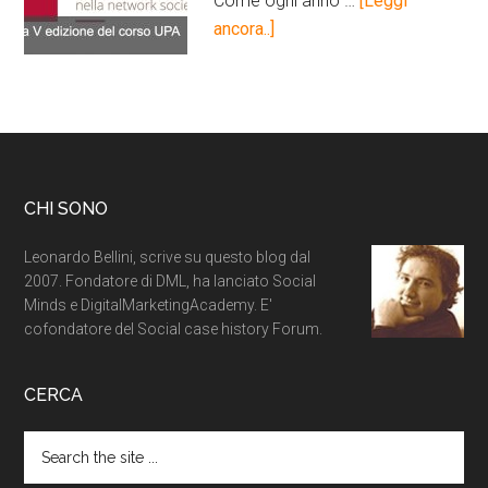
Come ogni anno …
[Leggi
ancora..]
CHI SONO
Leonardo Bellini, scrive su questo blog dal
2007. Fondatore di DML, ha lanciato Social
Minds e DigitalMarketingAcademy. E'
cofondatore del Social case history Forum.
CERCA