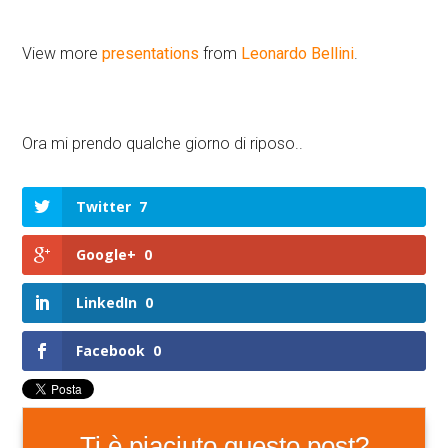
View more
presentations
from
Leonardo Bellini
.
Ora mi prendo qualche giorno di riposo..
Twitter
7
Google+
0
LinkedIn
0
Facebook
0
Ti è piaciuto questo post?