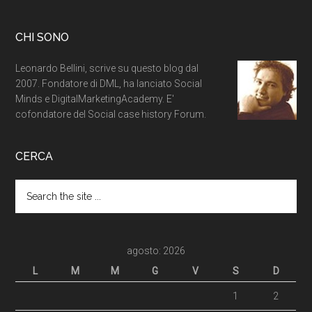
CHI SONO
Leonardo Bellini, scrive su questo blog dal
2007. Fondatore di DML, ha lanciato Social
Minds e DigitalMarketingAcademy. E'
cofondatore del Social case history Forum.
CERCA
agosto: 2026
L
M
M
G
V
S
D
1
2