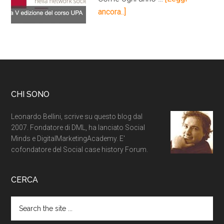
ancora..]
CHI SONO
Leonardo Bellini, scrive su questo blog dal
2007. Fondatore di DML, ha lanciato Social
Minds e DigitalMarketingAcademy. E'
cofondatore del Social case history Forum.
CERCA