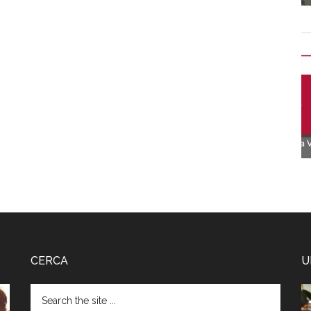
CERCA
U