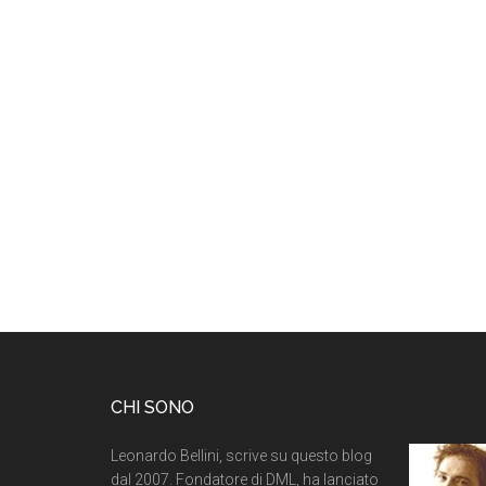
CHI SONO
Leonardo Bellini, scrive su questo blog
dal 2007. Fondatore di DML, ha lanciato