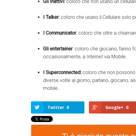
n
Gli Inattivi:
coloro che non usano un cellular
k
e
d
I Talker:
coloro che usano il Cellulare solo p
I
n
I Communicator
: coloro che oltre a chiama
F
a
c
e
Gli entertainer
: coloro che giocano, fanno f
b
o
occasionalmente, a Internet via Mobile..
o
k
I Superconnected:
coloro che non possono v
diverse volte al giorno, parlano, giocano, 
mobile…
Twitter
0
Google+
0