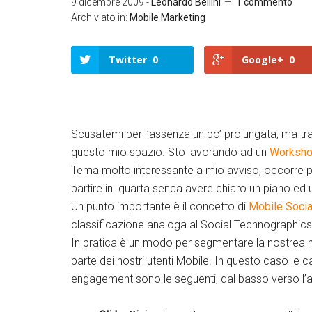
9 dicembre 2009
-
Leonardo Bellini
1 commento
Archiviato in:
Mobile Marketing
Twitter
0
Google+
0
Scusatemi per l’assenza un po’ prolungata; ma tra 
T
w
questo mio spazio. Sto lavorando ad un
Workshop
it
t
Tema molto interessante a mio avviso, occorre p
e
r
partire in quarta senca avere chiaro un piano ed 
Un punto importante è il concetto di
Mobile Socia
G
o
classificazione analoga al Social Technographics 
o
g
In pratica è un modo per segmentare la nostrea mob
l
e
parte dei nostri utenti Mobile. In questo caso le c
+
engagement sono le seguenti, dal basso verso l’a
L
i