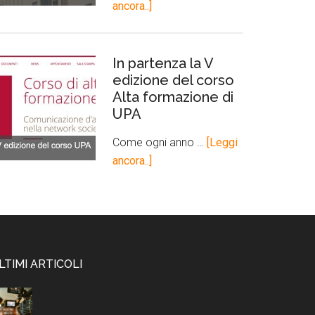
ancora..]
In partenza la V
edizione del corso
Alta formazione di
UPA
Come ogni anno …
[Leggi
ancora..]
LTIMI ARTICOLI