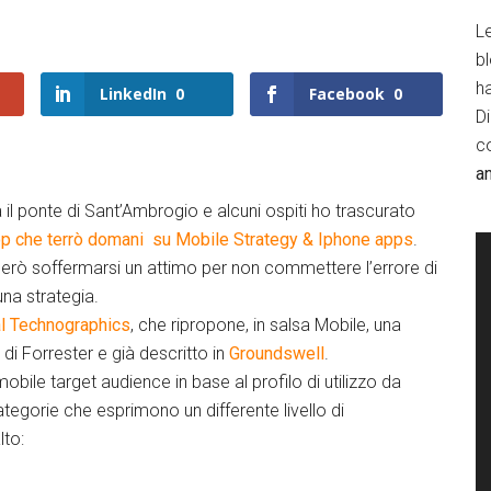
Le
b
h
LinkedIn
0
Facebook
0
D
c
a
il ponte di Sant’Ambrogio e alcuni ospiti ho trascurato
 che terrò domani su Mobile Strategy & Iphone apps
.
erò soffermarsi un attimo per non commettere l’errore di
una strategia.
l Technographics
, che ripropone, in salsa Mobile, una
di Forrester e già descritto in
Groundswell
.
ile target audience in base al profilo di utilizzo da
ategorie che esprimono un differente livello di
lto: