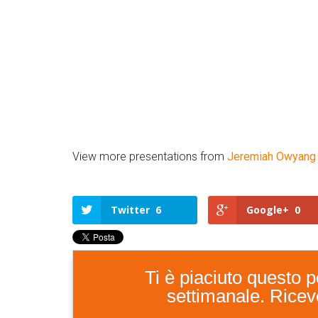
View more presentations from
Jeremiah Owyang
Twitter
6
Google+
0
Ti è piaciuto questo po
settimanale. Ricever