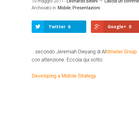
10 maggio 2011
-
Leonardo Bellini
Lascia un comme
Archiviato in:
Mobile
,
Presentazioni
Twitter
6
Google+
0
.. secondo Jeremiah Owyang di Al
titmeter Group.
con attenzione. Eccola qui sotto:
Developing a Mobile Strategy