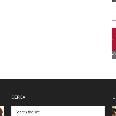
CERCA
U