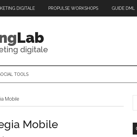
RKETING DIGITALE
PROPULSE WORKSHOPS
GUIDE DML
ing
Lab
eting digitale
SOCIAL TOOLS
ia Mobile
egia Mobile