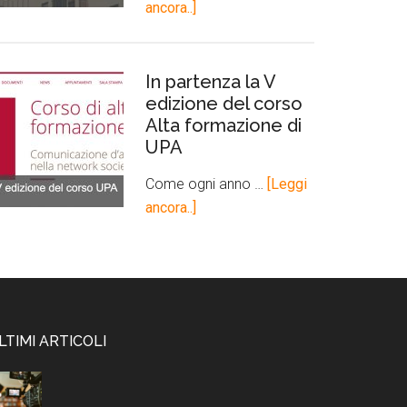
ancora..]
In partenza la V
edizione del corso
Alta formazione di
UPA
Come ogni anno …
[Leggi
ancora..]
LTIMI ARTICOLI