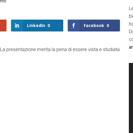
nto
Le
b
h
LinkedIn
0
Facebook
0
D
c
a
La presentazione merita la pena di essere vista e studiata