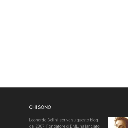
CHI SONO
Leonardo Bellini, scrive su questo blog
dal 2007. Fondatore di DML, ha lanciato