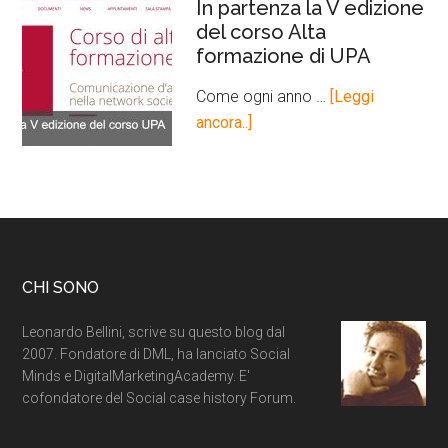
In partenza la V edizione
del corso Alta
formazione di UPA
Come ogni anno …
[Leggi
ancora..]
CHI SONO
Leonardo Bellini, scrive su questo blog dal
2007. Fondatore di DML, ha lanciato Social
Minds e DigitalMarketingAcademy. E'
cofondatore del Social case history Forum.