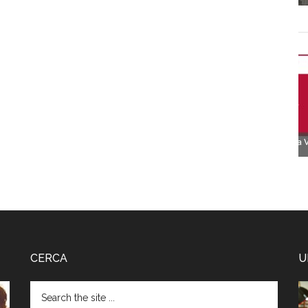
CERCA
U