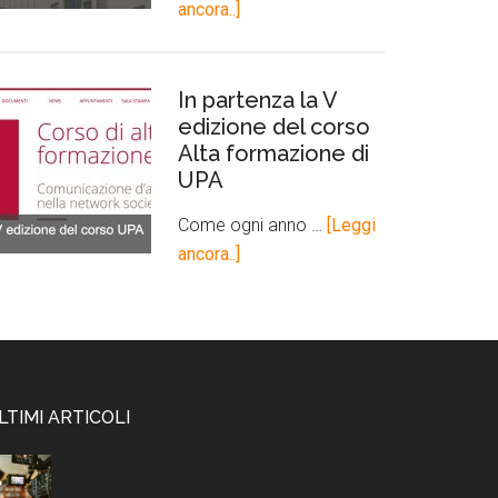
ancora..]
In partenza la V
edizione del corso
Alta formazione di
UPA
Come ogni anno …
[Leggi
ancora..]
LTIMI ARTICOLI