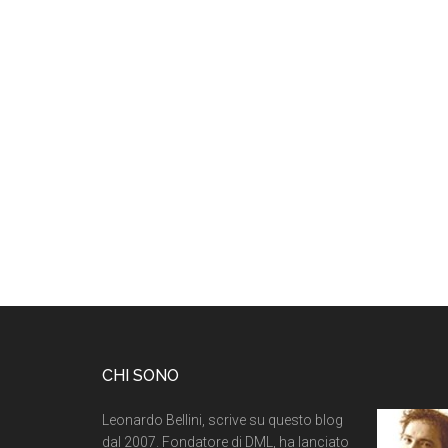
CHI SONO
Leonardo Bellini, scrive su questo blog
dal 2007. Fondatore di DML, ha lanciato