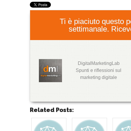
Ti è piaciuto questo po
settimanale. Ricever
DigitalMarketingLab
T
Spunti e riflessioni sul
w
marketing digitale
it
t
e
r
G
o
Related Posts:
o
g
l
e
+
T
T
T
T
T
T