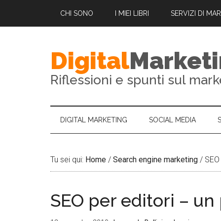
CHI SONO
I MIEI LIBRI
SERVIZI DI MA
Digital
Market
Riflessioni e spunti sul mark
DIGITAL MARKETING
SOCIAL MEDIA
Tu sei qui:
Home
/
Search engine marketing
/
SEO p
SEO per editori – un p