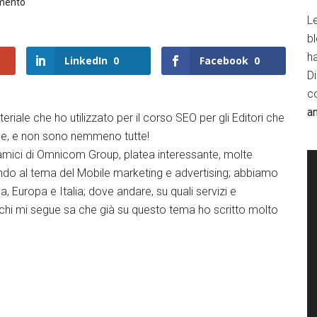
mento
Le
b
h
LinkedIn
0
Facebook
0
D
c
a
riale che ho utilizzato per il corso SEO per gli Editori che
slide, e non sono nemmeno tutte!
 amici di Omnicom Group, platea interessante, molte
ndo al tema del Mobile marketing e advertising; abbiamo
, Europa e Italia; dove andare, su quali servizi e
 chi mi segue sa che già su questo tema ho scritto molto