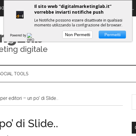
Il sito wwb “digitalmarketinglab.it”
RKETING DIGITALE
PROPULSE WORKSHOPS
GUIDE DML
vorrebbe inviarti notifiche push
Le Notifiche possono essere disattivate in qualsiasi
momento utilizzando la configrazione del browser.
ing
Lab
Non Permetti
Permetti
Powered by
eting digitale
SOCIAL TOOLS
er editori – un po’ di Slide..
o’ di Slide..