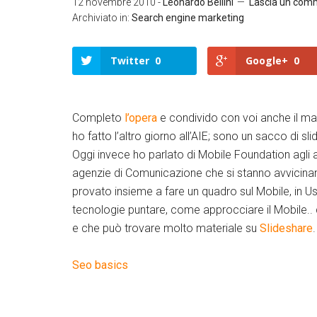
12 novembre 2010
-
Leonardo Bellini
Lascia un com
Archiviato in:
Search engine marketing
Twitter
0
Google+
0
Completo
l’opera
e condivido con voi anche il mate
ho fatto l’altro giorno all’AIE; sono un sacco di 
Oggi invece ho parlato di Mobile Foundation agli
agenzie di Comunicazione che si stanno avvicina
provato insieme a fare un quadro sul Mobile, in Usa
tecnologie puntare, come approcciare il Mobile..
e che può trovare molto materiale su
Slideshare
.
Seo basics