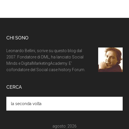
CHI SONO
Leonardo Bellini, scrive su questo blog dal
2007. Fondatore di DML, ha lanciato Social
Minds e DigitalMarketingAcademy. E'
cofondatore del Social case history Forum.
CERCA
agosto: 2026