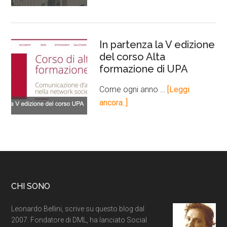
In partenza la V edizione
del corso Alta
formazione di UPA
Come ogni anno …
[Leggi
ancora..]
CHI SONO
Leonardo Bellini, scrive su questo blog dal
2007. Fondatore di DML, ha lanciato Social