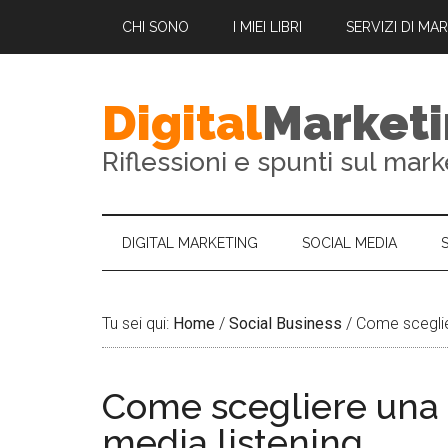
CHI SONO
I MIEI LIBRI
SERVIZI DI MA
Digital
Market
Riflessioni e spunti sul mark
DIGITAL MARKETING
SOCIAL MEDIA
Tu sei qui:
Home
/
Social Business
/
Come sceglier
Come scegliere una 
media listening