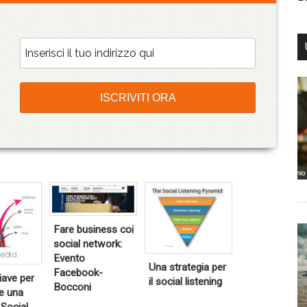
T
T
T
i
wi
wi
t
tt
tt
Fare business coi
r
er
er
social network:
Evento
Go
Go
Go
Una strategia per
Facebook-
og
og
og
hiave per
il social listening
e
le
le
Bocconi
e una
+
+
+