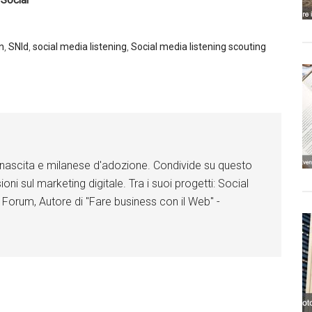
 Social
i
Li
Li
nk
nk
nk
ed
ed
ed
n
In
In
n
,
SNId
,
social media listening
,
Social media listening scouting
a
Fa
Fa
ce
ce
ce
bo
bo
bo
ok
ok
ok
di nascita e milanese d'adozione. Condivide su questo
ioni sul marketing digitale. Tra i suoi progetti: Social
 Forum, Autore di "Fare business con il Web" -