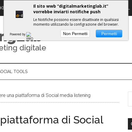
Il sito wwb “digitalmarketinglab.it”
RKETING DIGITALE
PROPULSE WORKSHOPS
GUIDE DML
vorrebbe inviarti notifiche push
Le Notifiche possono essere disattivate in qualsiasi
momento utilizzando la configrazione del browser.
ing
Lab
Non Permetti
Permetti
Powered by
eting digitale
SOCIAL TOOLS
e una piattaforma di Social media listening
piattaforma di Social