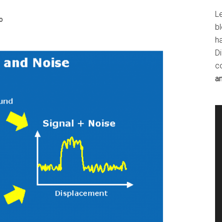
Le
o
b
h
D
c
a