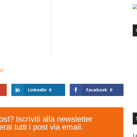
rl
LinkedIn
0
Facebook
0
st? Iscriviti alla newsletter
ai tutti i post via email.
L