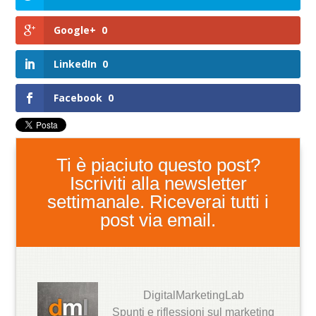
Google+
0
LinkedIn
0
Facebook
0
Ti è piaciuto questo post?
Iscriviti alla newsletter
settimanale. Riceverai tutti i
post via email.
DigitalMarketingLab
Spunti e riflessioni sul marketing