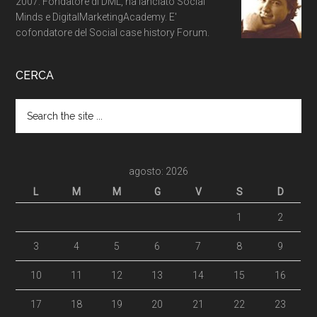
2007. Fondatore di DML, ha lanciato Social
Minds e DigitalMarketingAcademy. E'
cofondatore del Social case history Forum.
CERCA
agosto: 2026
L
M
M
G
V
S
D
1
2
3
4
5
6
7
8
9
10
11
12
13
14
15
16
17
18
19
20
21
22
23