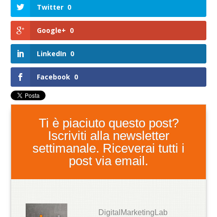
Twitter
0
Google+
0
LinkedIn
0
Facebook
0
Ti è piaciuto questo post?
Iscriviti alla newsletter
settimanale. Riceverai tutti i
post via email.
DigitalMarketingLab