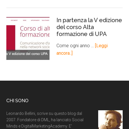
In partenza la V edizione
del corso Alta
formazione di UPA
Come ogni anno …
[Leggi
ancora..]
CHI SONO
Leonardo Bellini, scrive su questo blog dal
2007. Fondatore di DML, ha lanciato Social
Minds e DigitalMarketingAcademy. E'