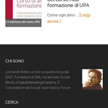
formazione di UPA
Come ogni anno …
[Leggi
ancora..]
CHI SONO
Leonardo Bellini, scrive su questo blog dal
2007. Fondatore di DML, ha lanciato Social
Minds e DigitalMarketingAcademy. E'
cofondatore del Social case history Forum.
CERCA