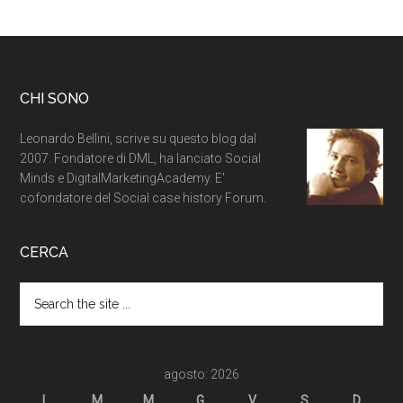
CHI SONO
Leonardo Bellini, scrive su questo blog dal
2007. Fondatore di DML, ha lanciato Social
Minds e DigitalMarketingAcademy. E'
cofondatore del Social case history Forum.
CERCA
agosto: 2026
L
M
M
G
V
S
D