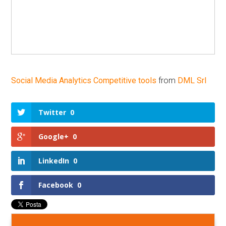
Social Media Analytics Competitive tools
from
DML Srl
Twitter
0
Google+
0
LinkedIn
0
Facebook
0