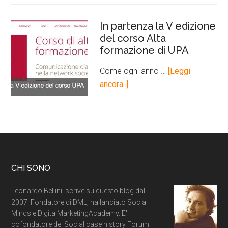
In partenza la V edizione
del corso Alta
formazione di UPA
Come ogni anno …
[Leggi
ancora..]
CHI SONO
Leonardo Bellini, scrive su questo blog dal
2007. Fondatore di DML, ha lanciato Social
Minds e DigitalMarketingAcademy. E'
cofondatore del Social case history Forum.