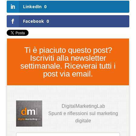
LinkedIn
0
Facebook
0
Ti è piaciuto questo post?
Iscriviti alla newsletter
settimanale. Riceverai tutti i
post via email.
DigitalMarketingLab
Spunti e riflessioni sul marketing
digitale