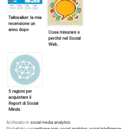
Talkwalker: la mia
recensione un
anno dopo
Cosa misurare e
perché nel Social
Web..
5 ragioni per
acquistare il
Report di Social
Minds
Archiviato in:
social media analytics
Etichettato con:
netbase.com
,
social analytics
,
social intelligence
,