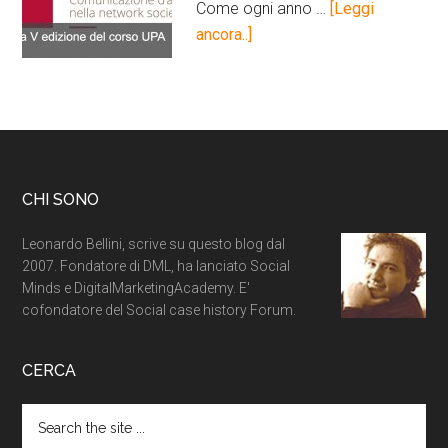
Come ogni anno …
[Leggi
ancora..]
CHI SONO
Leonardo Bellini, scrive su questo blog dal
2007. Fondatore di DML, ha lanciato Social
Minds e DigitalMarketingAcademy. E'
cofondatore del Social case history Forum.
CERCA