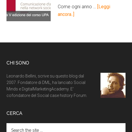
Come ogni anno …
[Leggi
ancora..]
CHI SONO
Leonardo Bellini, scrive su questo blog dal
2007. Fondatore di DML, ha lanciato Social
Minds e DigitalMarketingAcademy. E'
cofondatore del Social case history Forum.
CERCA