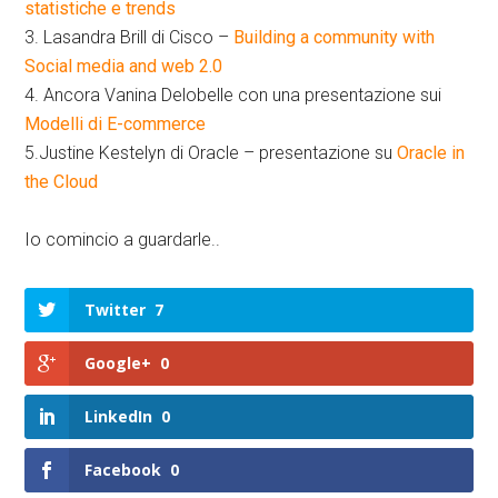
statistiche e trends
3. Lasandra Brill di Cisco –
Building a community with
Social media and web 2.0
4. Ancora Vanina Delobelle con una presentazione sui
Modelli di E-commerce
5.Justine Kestelyn di Oracle – presentazione su
Oracle in
the Cloud
Io comincio a guardarle..
Twitter
7
Google+
0
LinkedIn
0
Facebook
0