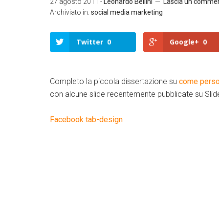
27 agosto 2011
-
Leonardo Bellini
Lascia un comme
Archiviato in:
social media marketing
Twitter
0
Google+
0
Completo la piccola dissertazione su
come perso
con alcune slide recentemente pubblicate su Slid
Facebook tab-design