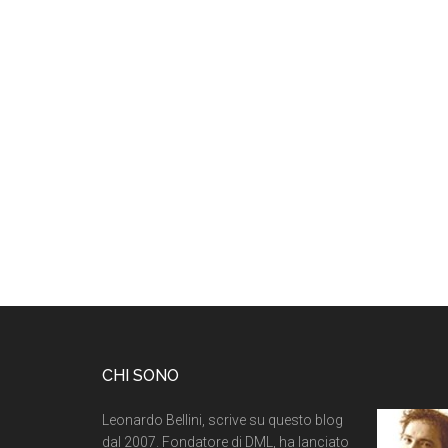
CHI SONO
Leonardo Bellini, scrive su questo blog
dal 2007. Fondatore di DML, ha lanciato