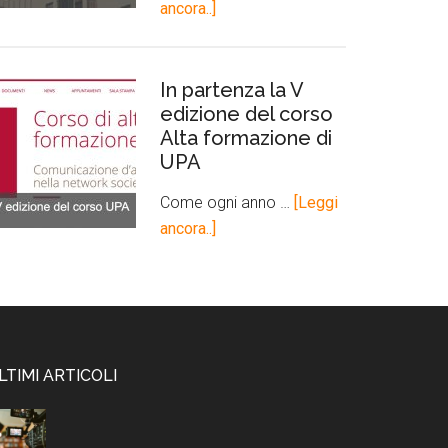
ancora..]
In partenza la V
edizione del corso
Alta formazione di
UPA
Come ogni anno …
[Leggi
ancora..]
LTIMI ARTICOLI