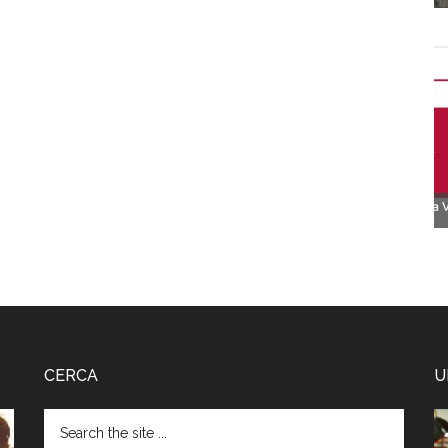
CERCA
U