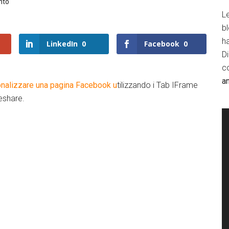
nto
Le
b
h
LinkedIn
0
Facebook
0
D
c
a
nalizzare una pagina Facebook u
tilizzando i Tab IFrame
eshare.