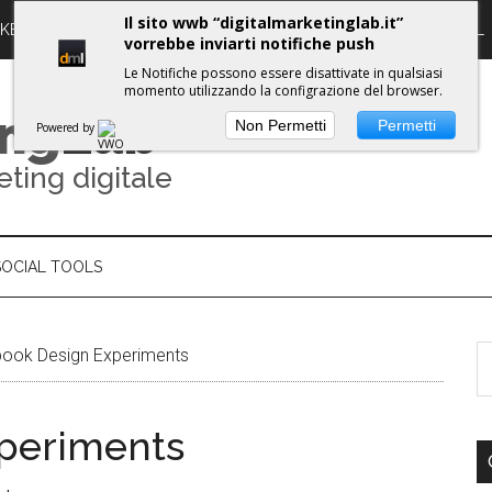
Il sito wwb “digitalmarketinglab.it”
RKETING DIGITALE
PROPULSE WORKSHOPS
GUIDE DML
vorrebbe inviarti notifiche push
Le Notifiche possono essere disattivate in qualsiasi
momento utilizzando la configrazione del browser.
ing
Lab
Non Permetti
Permetti
Powered by
eting digitale
SOCIAL TOOLS
ook Design Experiments
periments