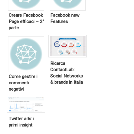
Creare Facebook
Facebook new
Page efficaci – 2°
Features
parte
Ricerca
ContactLab:
Social Networks
Come gestire i
& brands in Italia
commenti
negativi
Twitter ads: i
primi insight