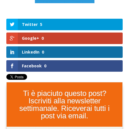
Twitter
5
Google+
0
LinkedIn
0
Facebook
0
Ti è piaciuto questo post?
Iscriviti alla newsletter
settimanale. Riceverai tutti i
post via email.