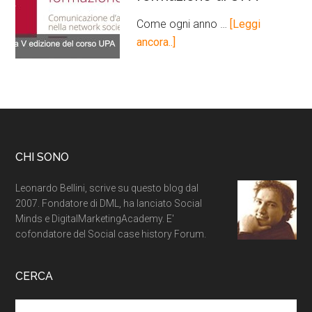
Come ogni anno …
[Leggi
ancora..]
CHI SONO
Leonardo Bellini, scrive su questo blog dal
2007. Fondatore di DML, ha lanciato Social
Minds e DigitalMarketingAcademy. E'
cofondatore del Social case history Forum.
CERCA