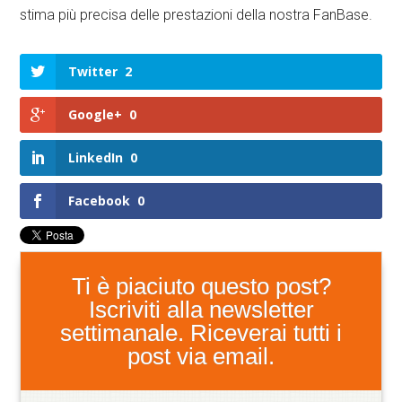
stima più precisa delle prestazioni della nostra FanBase.
Twitter
2
Google+
0
LinkedIn
0
Facebook
0
Ti è piaciuto questo post?
Iscriviti alla newsletter
settimanale. Riceverai tutti i
post via email.