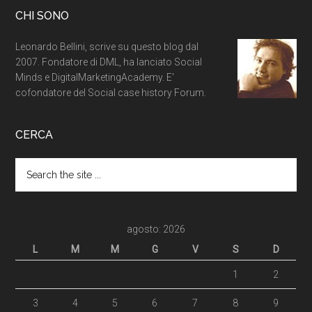
CHI SONO
Leonardo Bellini, scrive su questo blog dal
2007. Fondatore di DML, ha lanciato Social
Minds e DigitalMarketingAcademy. E'
cofondatore del Social case history Forum.
CERCA
agosto: 2026
L
M
M
G
V
S
D
1
2
3
4
5
6
7
8
9