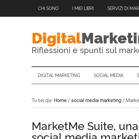
CHI SONO
I MIEI LIBRI
SERVIZI DI MA
Digital
Market
Riflessioni e spunti sul mark
DIGITAL MARKETING
SOCIAL MEDIA
Tu sei qui:
Home
/
social media marketing
/
Market
MarketMe Suite, una 
social media market