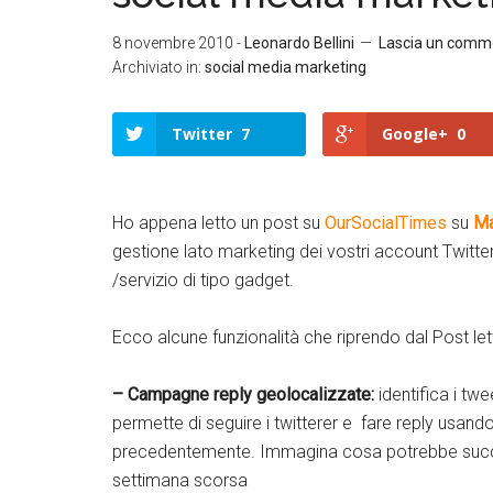
8 novembre 2010
-
Leonardo Bellini
Lascia un comm
Archiviato in:
social media marketing
Twitter
7
Google+
0
Ho appena letto un post su
OurSocialTimes
su
Ma
gestione lato marketing dei vostri account Twitter
/servizio di tipo gadget.
Ecco alcune funzionalità che riprendo dal Post let
– Campagne reply geolocalizzate:
identifica i tw
permette di seguire i twitterer e fare reply usand
precedentemente. Immagina cosa potrebbe succ
settimana scorsa