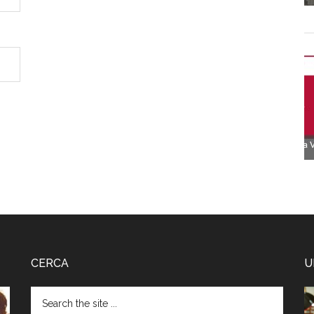
CERCA
U