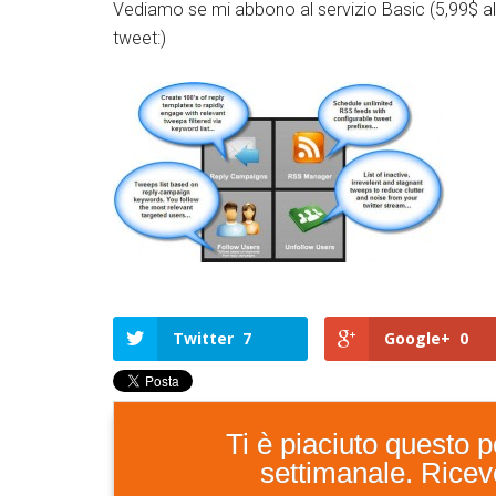
Vediamo se mi abbono al servizio Basic (5,99$ a
tweet:)
Twitter
Google+
LinkedIn
Facebook
Twitter
7
Google+
0
Ti è piaciuto questo po
settimanale. Ricever