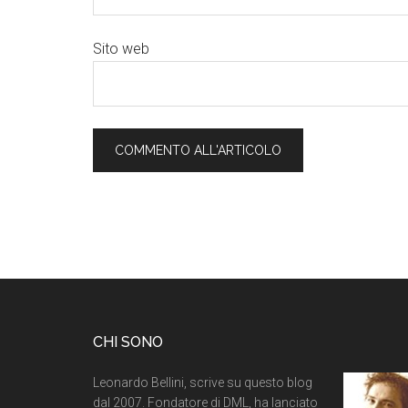
Sito web
CHI SONO
Leonardo Bellini, scrive su questo blog
dal 2007. Fondatore di DML, ha lanciato