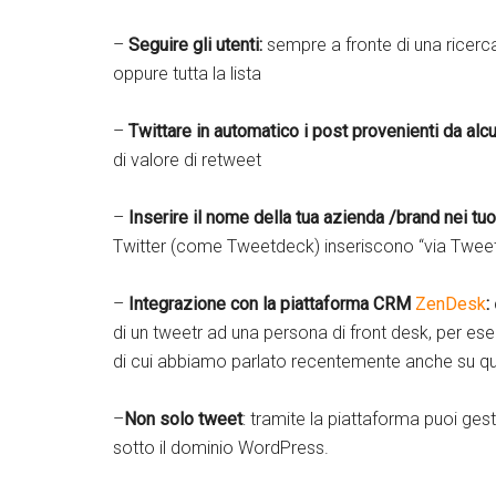
–
Seguire gli utenti:
sempre a fronte di una ricerc
oppure tutta la lista
–
Twittare in automatico i post provenienti da al
di valore di retweet
–
Inserire il nome della tua azienda /brand nei tu
Twitter (come Tweetdeck) inseriscono “via Tweetd
–
Integrazione con la piattaforma CRM
ZenDesk
:
di un tweetr ad una persona di front desk, per e
di cui abbiamo parlato recentemente anche su q
–
Non solo tweet
: tramite la piattaforma puoi ge
sotto il dominio WordPress.