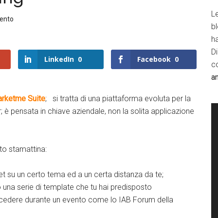
Le
ento
b
h
D
LinkedIn
0
Facebook
0
c
a
rketme Suite
; si tratta di una piattaforma evoluta per la
; è pensata in chiave aziendale, non la solita applicazione
to stamattina:
eet su un certo tema ed a un certa distanza da te;
o una serie di template che tu hai predisposto
edere durante un evento come lo IAB Forum della