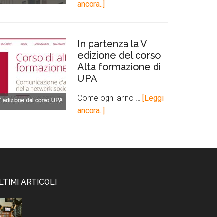
ancora..]
In partenza la V
edizione del corso
Alta formazione di
UPA
Come ogni anno …
[Leggi
ancora..]
LTIMI ARTICOLI