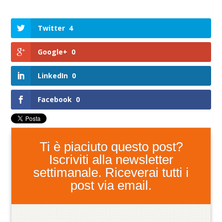
Twitter
4
Google+
0
LinkedIn
0
Facebook
0
Ti è piaciuto questo post?
Iscriviti alla newsletter
settimanale. Riceverai tutti i
post via email.