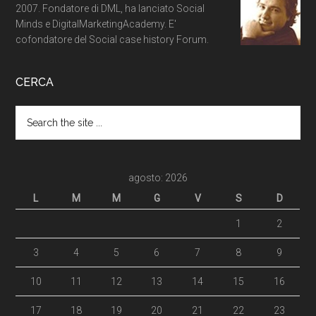
2007. Fondatore di DML, ha lanciato Social
Minds e DigitalMarketingAcademy. E'
cofondatore del Social case history Forum.
CERCA
agosto: 2026
L
M
M
G
V
S
D
1
2
3
4
5
6
7
8
9
10
11
12
13
14
15
16
17
18
19
20
21
22
23